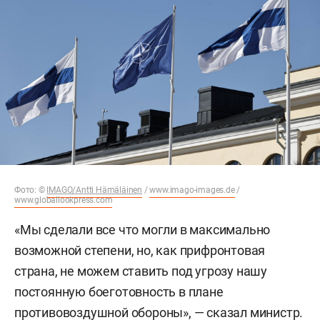
Фото: ©
IMAGO/Antti Hämäläinen
/
www.imago-images.de
/
www.globallookpress.com
«Мы сделали все что могли в максимально
возможной степени, но, как прифронтовая
страна, не можем ставить под угрозу нашу
постоянную боеготовность в плане
противовоздушной обороны», — сказал министр.