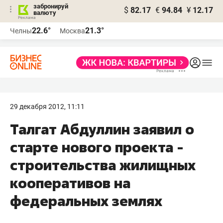
забронируй
$
82.17
€
94.84
¥
12.17
валюту
22.6°
21.3°
Челны
Москва
29 декабря 2012, 11:11
Талгат Абдуллин заявил о
старте нового проекта -
строительства жилищных
кооперативов на
федеральных землях