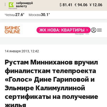
забронируй
$
81.41
€
94.06
¥
12.06
валюту
27.6°
30.1°
Челны
Москва
14 января 2013, 12:42
Рустам Минниханов вручил
финалисткам телепроекта
«Голос» Дине Гариповой и
Эльмире Калимуллиной
сертификаты на получение
жилья