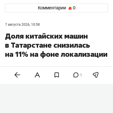
Комментарии
0
7 августа 2026, 10:58
Доля китайских машин
в Татарстане снизилась
на 11% на фоне локализации
1
Доля непосредственно китайских
автомобильных брендов в Татарстане начала
сокращаться на фоне роста локализованных
моделей, которые выпускаются в стране под