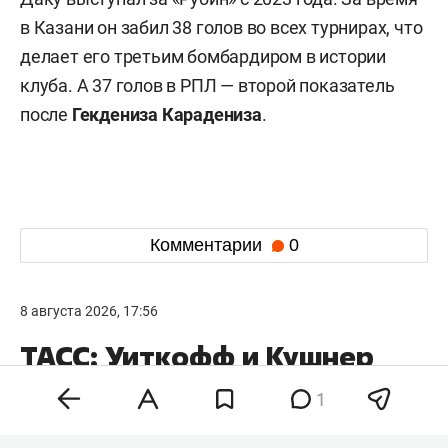
в Казани он забил 38 голов во всех турнирах, что
делает его третьим бомбардиром в истории
клуба. А 37 голов в РПЛ — второй показатель
после
Гекдениза Карадениза
.
Комментарии
0
8 августа 2026, 17:56
ТАСС: Уиткофф и Кушнер
могут посетить Москву
1
на следующей неделе