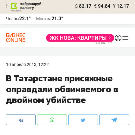
забронируй
$
82.17
€
94.84
¥
12.17
валюту
22.1°
21.3°
Челны
Москва
10 апреля 2013, 12:22
В Татарстане присяжные
оправдали обвиняемого в
двойном убийстве