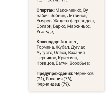
Спартак:
Максименко, Ву,
Бабич, Зобнин, Литвинов,
Умяров, Жедсон Фернандеш,
Солари, Барко, Маркиньос,
Угальде;
Краснодар:
Агкацев,
Тормена, Жубал, Дуглас
Аугусто, Оласа, Вахания,
Черников, Кристиан,
Кривцов, Батчи, Воробьев;
Предупреждения:
Черников
(21), Вахания (76),
Фернандеш (79).