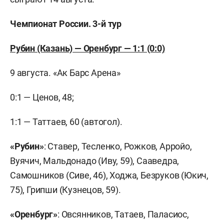
Чемпионат России. 3-й тур
Рубин (Казань) — Оренбург — 1:1 (0:0)
9 августа. «Ак Барс Арена»
0:1 — Ценов, 48;
1:1 — Таттаев, 60 (автогол).
«Рубин»
: Ставер, Тесленко, Рожков, Арройо,
Вуячич, Мальдонадо (Иву, 59), Сааведра,
Самошников (Сиве, 46), Ходжа, Безруков (Юкич,
75), Грипши (Кузнецов, 59).
«Оренбург»
: Овсянников, Татаев, Паласиос,