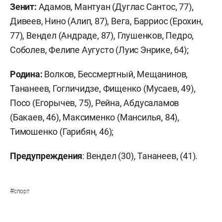
Зенит:
Адамов, Мантуан (Дуглас Сантос, 77),
Дивеев, Нино (Алип, 87), Вега, Барриос (Ерохин,
77), Вендел (Андраде, 87), Глушенков, Педро,
Соболев, Фелипе Аугусто (Луис Энрике, 64);
Родина:
Волков, Бессмертный, Мещанинов,
Тананеев, Гогличидзе, Фищенко (Мусаев, 49),
Посо (Егорычев, 75), Рейна, Абдусаламов
(Бакаев, 46), Максименко (Мансилья, 84),
Тимошенко (Гарибян, 46);
Предупреждения
: Вендел (30), Тананеев, (41).
#
спорт