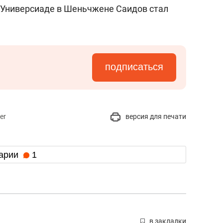
сверхнагрузку
для меня это челлендж
 Универсиаде в Шеньчжене Саидов стал
сом»
подписаться
er
версия для печати
арии
1
в закладки