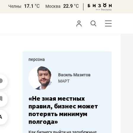
17.1
°С
22.9
°С
Челны
Москва
персона
еменова
Василь Мазитов
»
МАРТ
а: работа
«Не зная местных
«Мне лу
ечься
правил, бизнес может
не зара
вствовать
потерять минимум
чем пот
полгода»
репутац
пошиву
Как бизнесу выйти на зарубежные
Владелец от