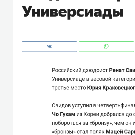
Универсиады
рынки, почему надо знать аксакал
чем интересен Оман?
Российский дзюдоист
Ренат Са
Универсиаде в весовой категори
третье место
Юрия Краковецко
Саидов уступил в четвертьфинал
Рекомендуем
Рекоме
Чо Гухам
из Кореи добрался до 
Падел, фитнес, танцы и даже
Психо
побороться за «бронзу», чем он
ниндзя-зал: как ТРЦ «Франт»
«Дире
«бронзы» стал поляк
Мацей Сар
стал Меккой для любителей
когда 