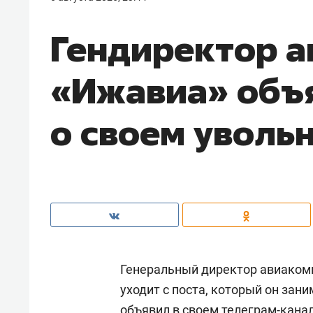
Гендиректор 
«Ижавиа» объ
о своем уволь
Генеральный директор авиаком
уходит с поста, который он зани
объявил
в своем телеграм-канал