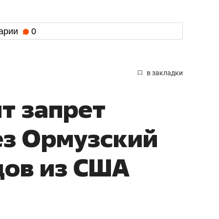
арии
0
в закладки
ит запрет
ез Ормузский
дов из США