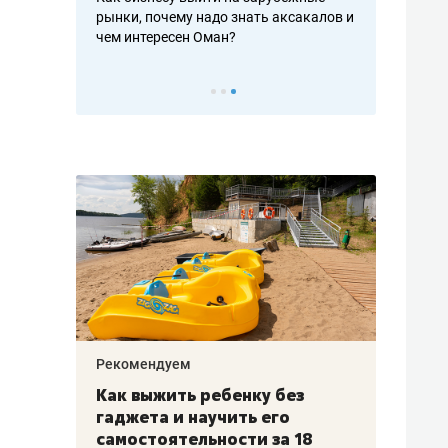
рафакте,
рынки, почему надо знать аксакалов и
о трехкратно
кредитов
чем интересен Оман?
клиентах и ч
Рекомендуем
Рекоме
лья
Как выжить ребенку без
Салих
есте
гаджета и научить его
«Если
а –
самостоятельности за 18
с мин