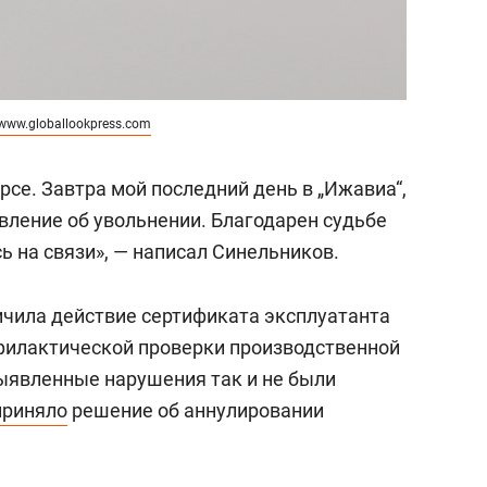
www.globallookpress.com
урсе. Завтра мой последний день в „Ижавиа“,
явление об увольнении. Благодарен судьбе
сь на связи», — написал Синельников.
ичила действие сертификата эксплуатанта
филактической проверки производственной
ыявленные нарушения так и не были
приняло
решение об аннулировании