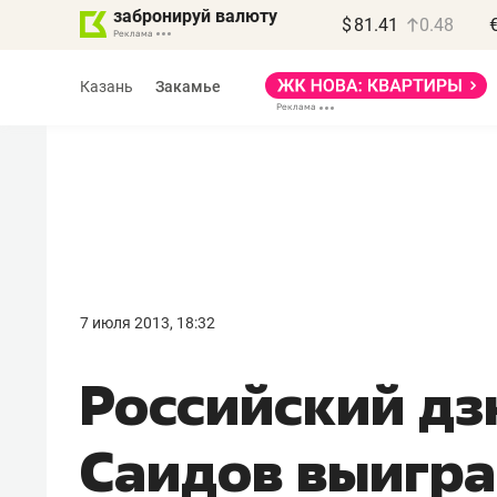
забронируй валюту
$
81.41
0.48
Казань
Закамье
Василь Мазитов
МАРТ
7 июля 2013, 18:32
«Не зная местных
Российский дз
правил, бизнес может
потерять минимум
Саидов выигра
полгода»
Как бизнесу выйти на зарубежные