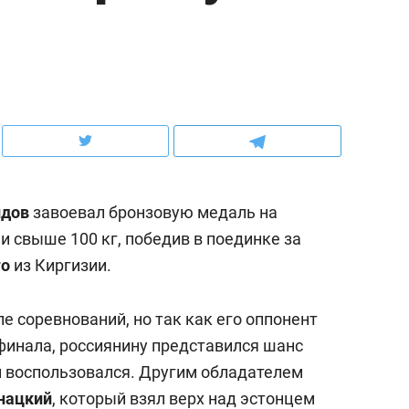
ов и
о трехкратном росте цен, дотошных
школьной формы о конт
клиентах и чудных запросах мастеров
налогах и развитии без 
идов
завоевал бронзовую медаль на
и свыше 100 кг, победив в поединке за
го
из Киргизии.
е соревнований, но так как его оппонент
ндуем
Рекомендуем
финала, россиянину представился шанс
терапевт «Фороса»:
Дизайнер-прораб Ната
 и воспользовался. Другим обладателем
кторский невроз» –
Наседкина: «Ремонт вм
нацкий
, который взял верх над эстонцем
человек не считает
с мебелью за 2 миллион