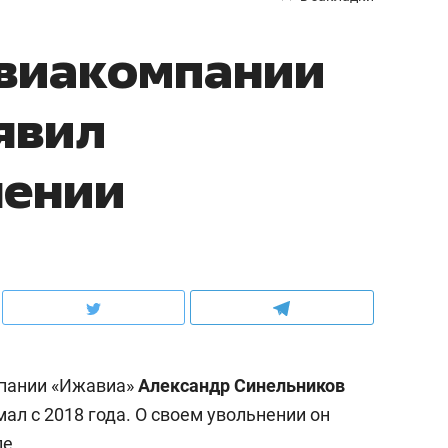
авиакомпании
явил
нении
пании «Ижавиа»
Александр Синельников
мал с 2018 года. О своем увольнении он
е.