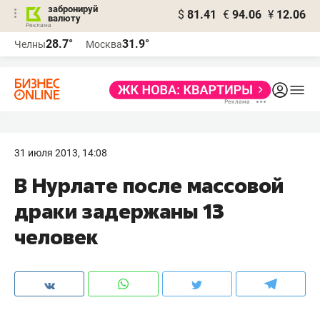
забронируй
$
81.41
€
94.06
¥
12.06
валюту
28.7°
31.9°
Челны
Москва
31 июля 2013, 14:08
В Нурлате после массовой
драки задержаны 13
человек