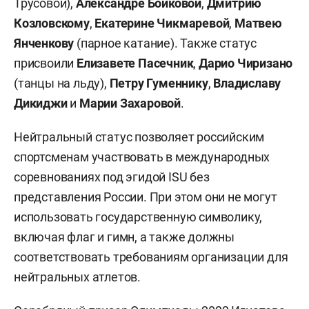
Трусовой),
Александре Бойковой
,
Дмитрию
Козловскому
,
Екатерине Чикмаревой
,
Матвею
Янченкову
(парное катание). Также статус
присвоили
Елизавете Пасечник
,
Дарио Чиризано
(танцы на льду),
Петру Гуменнику
,
Владиславу
Дикиджи
и
Марии Захаровой
.
Нейтральный статус позволяет российским
спортсменам участвовать в международных
соревнованиях под эгидой ISU без
представления России. При этом они не могут
использовать государственную символику,
включая флаг и гимн, а также должны
соответствовать требованиям организации для
нейтральных атлетов.