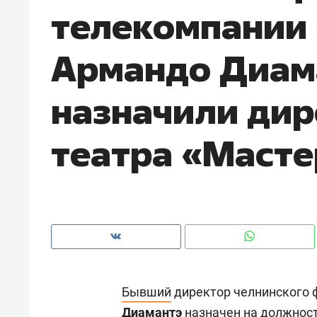
телекомпании
рынки, почему надо знать аксакал
чем интересен Оман?
Армандо Диам
назначили ди
театра «Маст
Рекомендуем
Рекоме
Оставить шум за волной: как
Психо
Бывший
директор челнинского 
строят тишину в казанском
«Дире
ЖК «Заря»
когда 
Диамантэ
назначен на должност