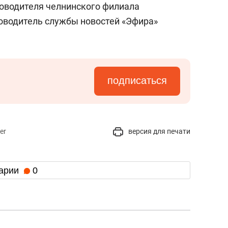
ководителя челнинского филиала
оводитель службы новостей «Эфира»
подписаться
er
версия для печати
арии
0