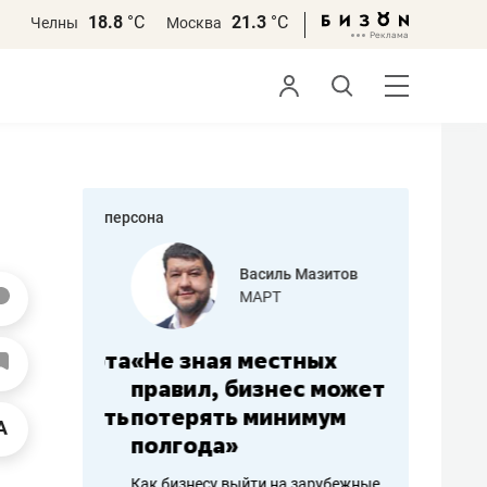
18.8
°С
21.3
°С
Челны
Москва
персона
еменова
Василь Мазитов
»
МАРТ
а: работа
«Не зная местных
«Мне лу
ечься
правил, бизнес может
не зара
вствовать
потерять минимум
чем пот
полгода»
репутац
пошиву
Как бизнесу выйти на зарубежные
Владелец от