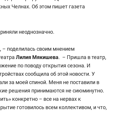
сверхнагрузку
для меня это челлендж
ных Челнах. Об этом пишет газета
сом»
приняли неоднозначно.
е, – поделилась своим мнением
театра
Лилия Мякишева
. – Пришла в театр,
яжение по поводу открытия сезона. И
тройствах сообщила об этой новости. У
али за моей спиной. Меня не поставили в
акие решения принимаются не сиюминутно.
ить» конкретно – все на нервах к
рытие готовилось всем коллективом, и что,