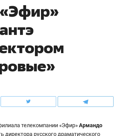
 «Эфир»
ов и
о трехкратном росте цен, дотошных
школьной формы о конт
клиентах и чудных запросах мастеров
налогах и развитии без 
антэ
ректором
еровые»
ндуем
Рекомендуем
терапевт «Фороса»:
Дизайнер-прораб Ната
филиала телекомпании «Эфир»
Армандо
кторский невроз» –
Наседкина: «Ремонт вм
человек не считает
с мебелью за 2 миллион
ь директора русского драматического