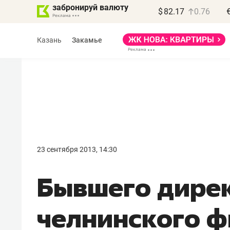
забронируй валюту
$
82.17
0.76
Казань
Закамье
Василь Мазитов
МАРТ
23 сентября 2013, 14:30
«Не зная местных
Бывшего дире
правил, бизнес может
потерять минимум
челнинского 
полгода»
Как бизнесу выйти на зарубежные