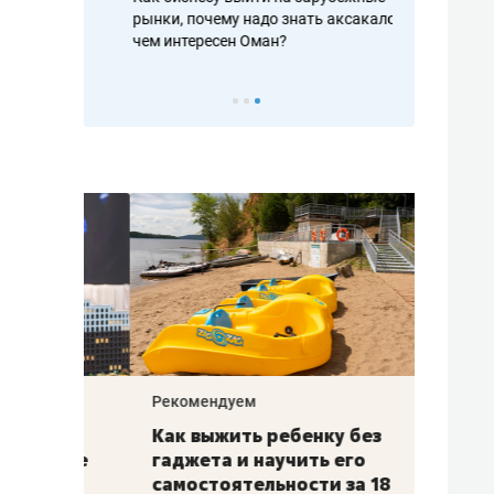
рафакте,
рынки, почему надо знать аксакалов и
о трехкратно
кредитов
чем интересен Оман?
клиентах и ч
Рекомендуем
Рекоме
лья
Как выжить ребенку без
Салих
есте
гаджета и научить его
«Если
а –
самостоятельности за 18
с мин