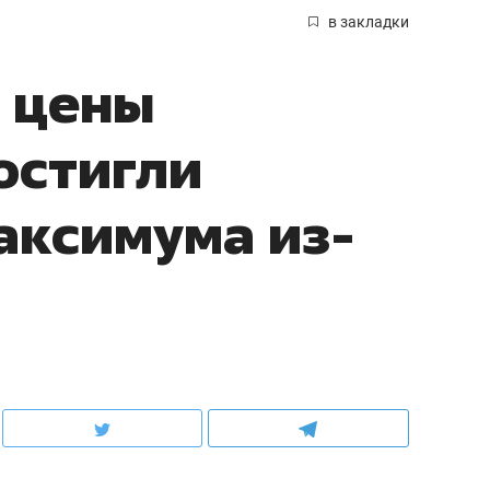
в закладки
 цены
остигли
аксимума из-