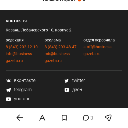
контакты
Казань, Лобачевского 10, корпус 2
редакция
реклама
отдел персонала
8 (843) 202-12-10
8 (843) 203-48-47
staff@business-
info@business-
mir@business-
gazeta.ru
gazeta.ru
gazeta.ru
вконтакте
twitter
telegram
дзен
youtube
3
мобильное приложение