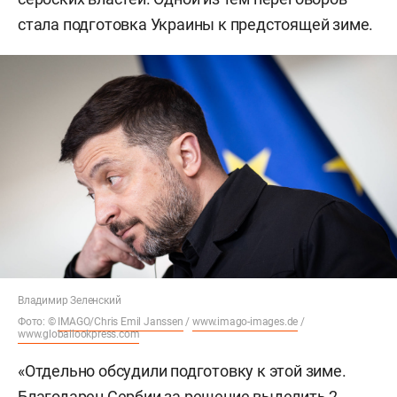
стала подготовка Украины к предстоящей зиме.
Владимир Зеленский
Фото: ©
IMAGO/Chris Emil Janssen
/
www.imago-images.de
/
www.globallookpress.com
«Отдельно обсудили подготовку к этой зиме.
Благодарен Сербии за решение выделить 2