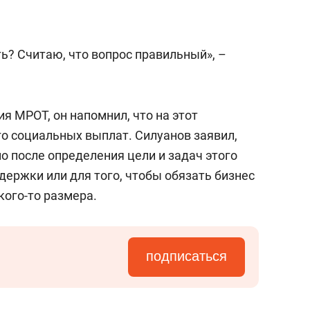
сверхнагрузку
для меня это челлендж
сом»
ь? Считаю, что вопрос правильный», –
я МРОТ, он напомнил, что на этот
го социальных выплат. Силуанов заявил,
о после определения цели и задач этого
держки или для того, чтобы обязать бизнес
кого-то размера.
подписаться