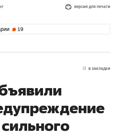
er
версия для печати
арии
19
в закладки
объявили
едупреждение
 сильного