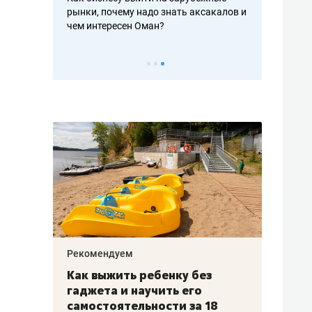
рафакте,
рынки, почему надо знать аксакалов и
о трехкратно
кредитов
чем интересен Оман?
клиентах и ч
Рекомендуем
Рекоме
лья
Как выжить ребенку без
Салих
есте
гаджета и научить его
«Если
а –
самостоятельности за 18
с мин