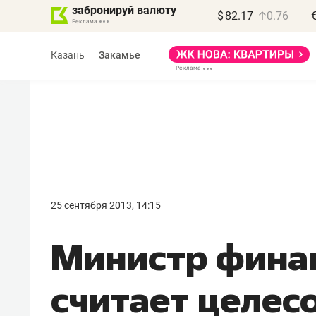
забронируй валюту
$
82.17
0.76
Казань
Закамье
Василь Мазитов
МАРТ
25 сентября 2013, 14:15
«Не зная местных
Министр фина
правил, бизнес может
потерять минимум
считает целе
полгода»
Как бизнесу выйти на зарубежные