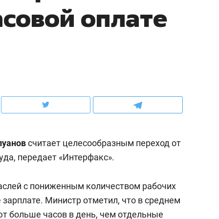
асовой оплате
ов и
о трехкратном росте цен, дотошных
школьной формы о конт
клиентах и чудных запросах мастеров
налогах и развитии без 
луанов
считает целесообразным переход от
уда, передает «Интерфакс».
ндуем
Рекомендуем
аслей с пониженным количеством рабочих
терапевт «Фороса»:
Дизайнер-прораб Ната
 зарплате. Министр отметил, что в среднем
кторский невроз» –
Наседкина: «Ремонт вм
т больше часов в день, чем отдельные
человек не считает
с мебелью за 2 миллион