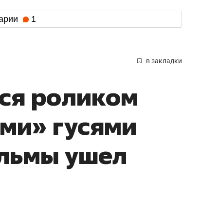
арии
1
в закладки
ся роликом
ми» гусями
ульмы ушел