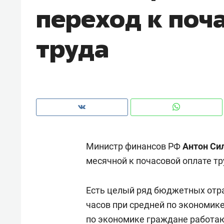
переход к поч
рынки, почему надо знать аксакал
чем интересен Оман?
труда
Министр финансов РФ
Антон Си
месячной к почасовой оплате тр
Рекомендуем
Рекоме
Есть целый ряд бюджетных отр
Оставить шум за волной: как
Психо
часов при средней по экономике
строят тишину в казанском
«Дире
ЖК «Заря»
по экономике граждане работаю
когда 