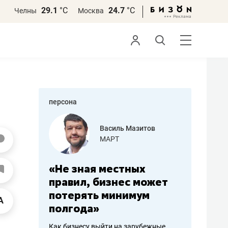
29.1
°С
24.7
°С
Челны
Москва
персона
еменова
Василь Мазитов
»
МАРТ
а: работа
«Не зная местных
«Мне лу
ечься
правил, бизнес может
не зара
вствовать
потерять минимум
чем пот
полгода»
репутац
пошиву
Как бизнесу выйти на зарубежные
Владелец от