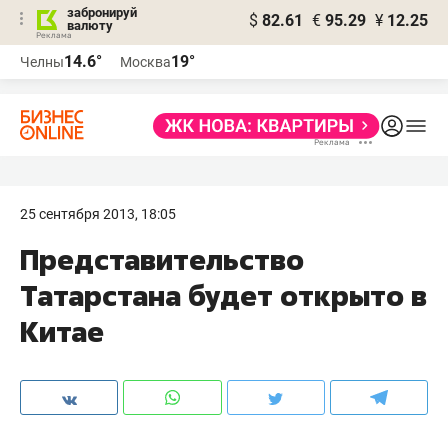
забронируй
$
82.61
€
95.29
¥
12.25
валюту
14.6°
19°
Челны
Москва
25 сентября 2013, 18:05
Представительство
Татарстана будет открыто в
Китае