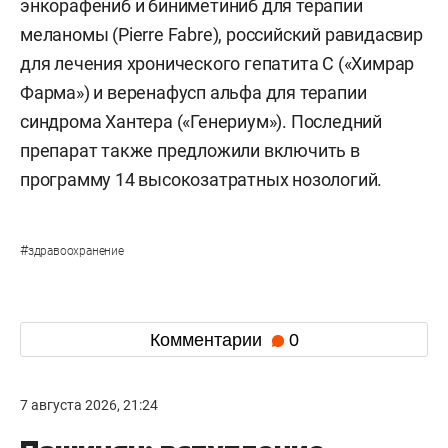
энкорафениб и биниметиниб для терапии
меланомы (Pierre Fabre), российский равидасвир
для лечения хронического гепатита С («Химрар
Фарма») и веренафусп альфа для терапии
синдрома Хантера («Генериум»). Последний
препарат также предложили включить в
программу 14 высокозатратных нозологий.
#
здравоохранение
Комментарии
0
7 августа 2026, 21:24