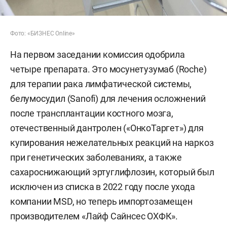
Фото: «БИЗНЕС Online»
На первом заседании комиссия одобрила
четыре препарата. Это мосунетузумаб (Roche)
для терапии рака лимфатической системы,
белумосудил (Sanofi) для лечения осложнений
после трансплантации костного мозга,
отечественный дантролен («ОнкоТаргет») для
купирования нежелательных реакций на наркоз
при генетических заболеваниях, а также
сахароснижающий эртуглифлозин, который был
исключен из списка в 2022 году после ухода
компании MSD, но теперь импортозамещен
производителем «Лайф Сайнсес ОХФК».