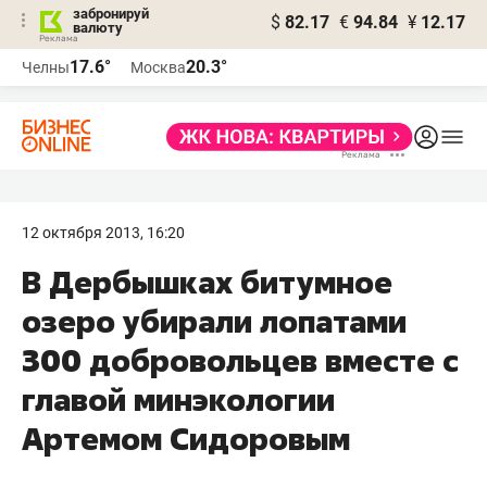
забронируй
$
82.17
€
94.84
¥
12.17
валюту
17.6°
20.3°
Челны
Москва
12 октября 2013, 16:20
В Дербышках битумное
озеро убирали лопатами
300 добровольцев вместе с
главой минэкологии
Артемом Сидоровым