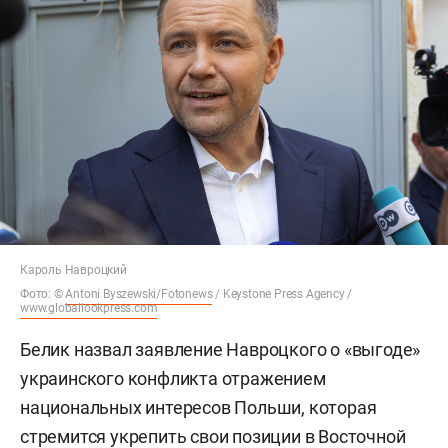
Кароль Навроцкий
Фото: ©
Antoni Byszewski/Fotonews
/ Keystone Press Agency /
www.globallookpress.com
Белик назвал заявление Навроцкого о «выгоде»
украинского конфликта отражением
национальных интересов Польши, которая
стремится укрепить свои позиции в Восточной