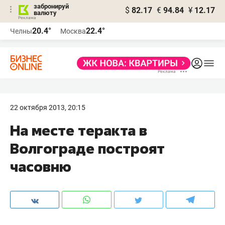
забронируй
$
82.17
€
94.84
¥
12.17
валюту
20.4°
22.4°
Челны
Москва
22 октября 2013, 20:15
На месте теракта в
Волгограде построят
часовню