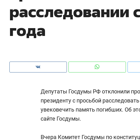
расследовании 
рынки, почему надо знать аксакалов и
о 
чем интересен Оман?
кл
года
Депутаты Госдумы РФ отклонили пр
президенту с просьбой расследовать
увековечить память погибших. Об э
Рекомендуем
Рекомендуем
сайте Госдумы.
Оставить шум за волной: как
Психотера
строят тишину в казанском
«Директор
ЖК «Заря»
Вчера Комитет Госдумы по конститу
когда чело