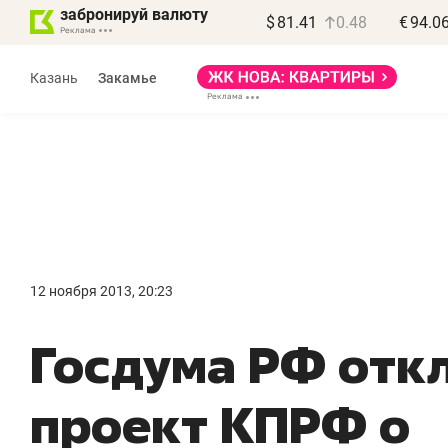
забронируй валюту
$
81.41
0.48
€
94.0
Казань
Закамье
Василь Мазитов
МАРТ
12 ноября 2013, 20:23
«Не зная местных
«
Госдума РФ отк
правил, бизнес может
н
потерять минимум
ч
проект КПРФ о
полгода»
р
Как бизнесу выйти на зарубежные
Вл