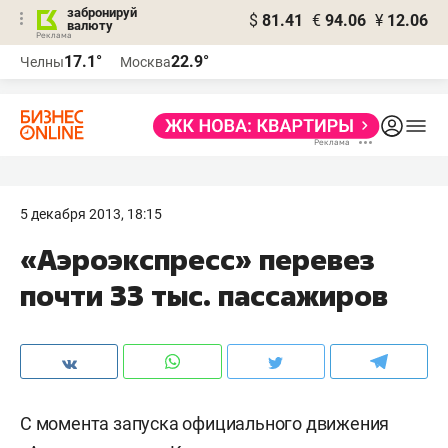
забронируй
$
81.41
€
94.06
¥
12.06
валюту
17.1°
22.9°
Челны
Москва
5 декабря 2013, 18:15
«Аэроэкспресс» перевез
почти 33 тыс. пассажиров
С момента запуска официального движения