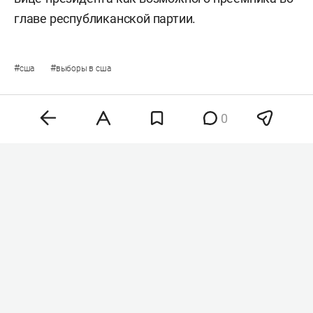
главе республиканской партии.
#
#
сша
выборы в сша
0
Комментарии
0
6 августа 2026, 22:19
Генсек ООН осудил
недавние удары ВСУ
по регионам России
и призвал к переговорам
по ядерному разоружению