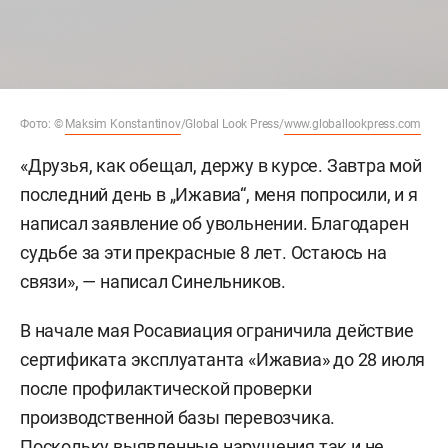
Фото: ©
Maksim Konstantinov
/Global Look Press/
www.globallookpress.com
«Друзья, как обещал, держу в курсе. Завтра мой
последний день в „Ижавиа“, меня попросили, и я
написал заявление об увольнении. Благодарен
судьбе за эти прекрасные 8 лет. Остаюсь на
связи», — написал Синельников.
В начале мая Росавиация ограничила действие
сертификата эксплуатанта «Ижавиа» до 28 июля
после профилактической проверки
производственной базы перевозчика.
Поскольку выявленные нарушения так и не