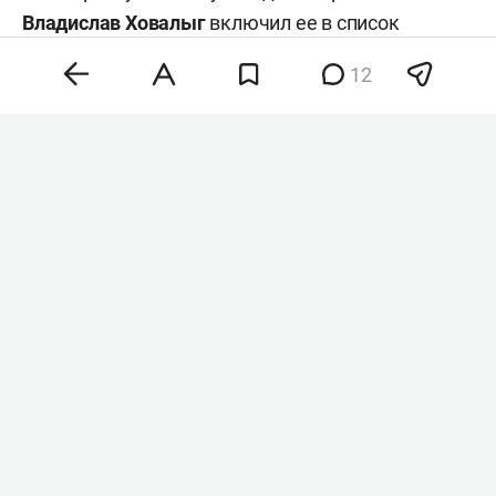
Владислав Ховалыг
включил ее в список
кандидатов в сенаторы при подаче документов
12
в избирком для участия в выборах, сообщил
ТАСС
со ссылкой на республиканскую
избирательную комиссию.