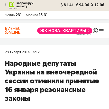
забронируй
$
81.41
€
94.06
¥
12.06
валюту
23°
25.3°
Челны
Москва
28 января 2014, 15:12
Народные депутаты
Украины на внеочередной
сессии отменили принятые
16 января резонансные
законы