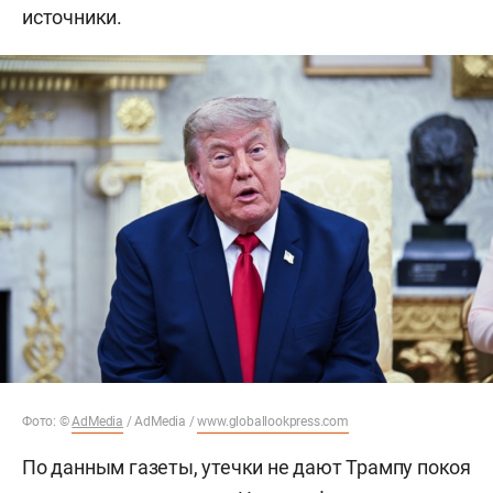
источники.
Фото: ©
AdMedia
/ AdMedia /
www.globallookpress.com
По данным газеты, утечки не дают Трампу покоя