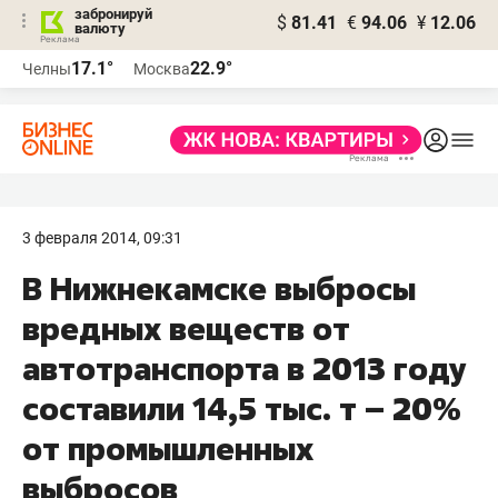
забронируй
$
81.41
€
94.06
¥
12.06
валюту
17.1°
22.9°
Челны
Москва
3 февраля 2014, 09:31
В Нижнекамске выбросы
вредных веществ от
автотранспорта в 2013 году
составили 14,5 тыс. т – 20%
от промышленных
выбросов