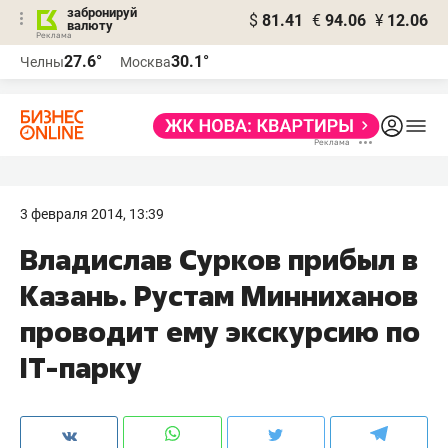
забронируй
$
81.41
€
94.06
¥
12.06
валюту
27.6°
30.1°
Челны
Москва
3 февраля 2014, 13:39
Владислав Сурков прибыл в
Казань. Рустам Минниханов
проводит ему экскурсию по
IT-парку