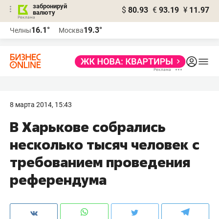
забронируй
$
80.93
€
93.19
¥
11.97
валюту
16.1°
19.3°
Челны
Москва
8 марта 2014, 15:43
В Харькове собрались
несколько тысяч человек с
требованием проведения
референдума