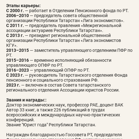
Этапы карьеры:
С 2000 г.
—
работает в Отделении Пенсионного фонда по РТ.
2006–2010
— председатель совета общественной
организации Республики Татарстан «Лига экономистов».
С 2011 г.
— председатель правления «Межрегиональной
ассоциации актуариев Республики Татарстан».
С 2013 г.
— президент региональной общественной
организации Республики Татарстан «Лига экономистов
КГУ».
2013–2015
— заместитель управляющего отделением ПФР по
РТ.
2015–2016
— временно исполняющий обязанности
управляющего ОПФР по РТ.
2016–2023
— управляющий ОПФР по РТ.
С 2023 г.
— руководитель Татарстанского отделения Фонда
пенсионного и социального страхования РФ.
2023 г.
— включен в состав Совета татарстанского
регионального отделения Ассоциации юристов России.
Звания и награды::
Доктор экономических наук, профессор РАЕ, доцент ВАК
Автор 33 книг, а также 226 публикаций в трудах
всероссийских и международных научно-практических
конференций.
Звание "Юрист года" Республики Татарстан.
Награжден благодарностью Госсовета РТ, председателя