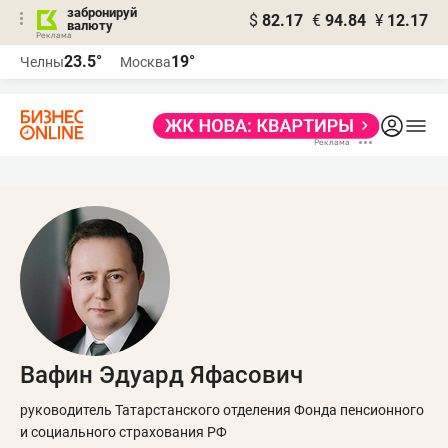
забронируй
$
82.17
€
94.84
¥
12.17
валюту
23.5°
19°
Челны
Москва
Вафин Эдуард Яфасович
руководитель Татарстанского отделения Фонда пенсионного
и социального страхования РФ