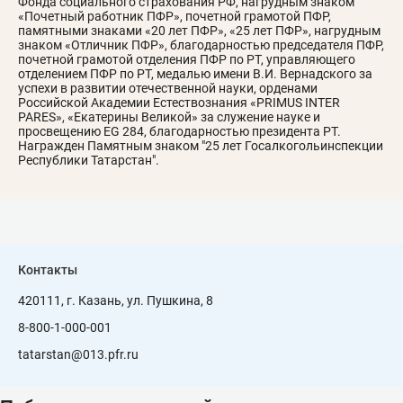
Фонда социального страхования РФ, нагрудным знаком
«Почетный работник ПФР», почетной грамотой ПФР,
памятными знаками «20 лет ПФР», «25 лет ПФР», нагрудным
знаком «Отличник ПФР», благодарностью председателя ПФР,
почетной грамотой отделения ПФР по РТ, управляющего
отделением ПФР по РТ, медалью имени В.И. Вернадского за
успехи в развитии отечественной науки, орденами
Российской Академии Естествознания «PRIMUS INTER
PARES», «Екатерины Великой» за служение науке и
просвещению EG 284, благодарностью президента РТ.
Награжден Памятным знаком "25 лет Госалкогольинспекции
Республики Татарстан".
Контакты
420111, г. Казань, ул. Пушкина, 8
8-800-1-000-001
tatarstan@013.pfr.ru