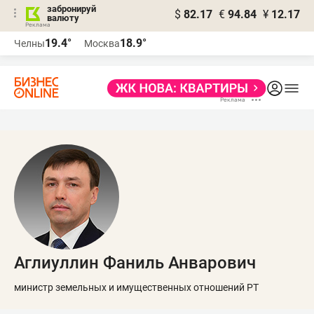
забронируй
$
82.17
€
94.84
¥
12.17
валюту
19.4°
18.9°
Челны
Москва
Аглиуллин Фаниль Анварович
министр земельных и имущественных отношений РТ