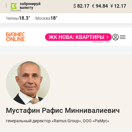
забронируй
$
82.17
€
94.84
¥
12.17
валюту
18.3°
18°
Челны
Москва
Мустафин Рафис Миннивалиевич
генеральный директор «Ramus Group», ООО «РаМус»