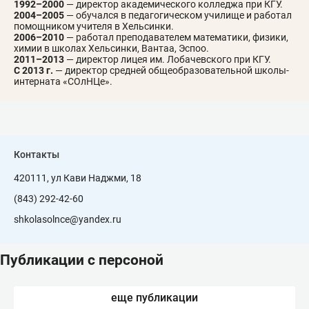
1992–2000
— директор академического колледжа при КГУ.
2004–2005
— обучался в педагогическом училище и работал
помощником учителя в Хельсинки.
2006–2010
— работал преподавателем математики, физики,
химии в школах Хельсинки, Вантаа, Эспоо.
2011–2013
— директор лицея им. Лобачевского при КГУ.
С 2013 г.
— директор средней общеобразовательной школы-
интерната «СОлНЦе».
Контакты
420111, ул Кави Наджми, 18
(843) 292-42-60
shkolasolnce@yandex.ru
Публикации с персоной
еще публикации