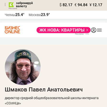
забронируй
$
82.17
€
94.84
¥
12.17
валюту
25.4°
23.9°
Челны
Москва
Шмаков Павел Анатольевич
директор средней общеобразовательной школы-интерната
«СОлНЦе»