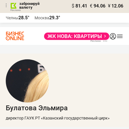
забронируй
$
81.41
€
94.06
¥
12.06
валюту
28.5°
29.3°
Челны
Москва
Булатова Эльмира
директор ГАУК РТ «Казанский государственный цирк»