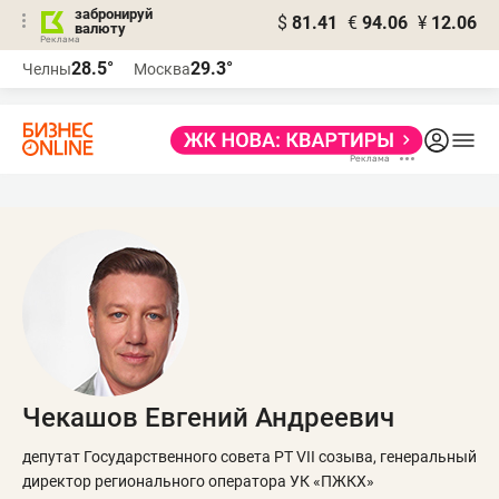
забронируй
$
81.41
€
94.06
¥
12.06
валюту
28.5°
29.3°
Челны
Москва
Чекашов Евгений Андреевич
депутат Государственного совета РТ VII созыва, генеральный
директор регионального оператора УК «ПЖКХ»