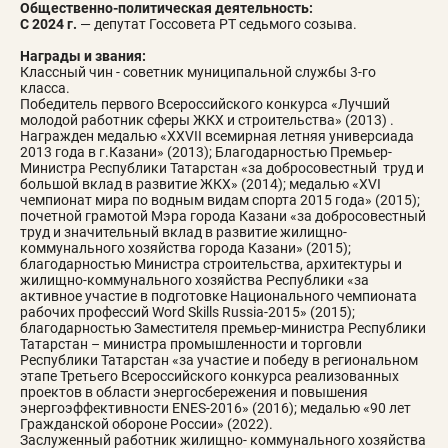
Общественно-политическая деятельность:
С 2024 г.
— депутат Госсовета РТ седьмого созыва.
Награды и звания:
Классный чин - советник муниципальной службы 3-го
класса.
Победитель первого Всероссийского конкурса «Лучший
молодой работник сферы ЖКХ и строительства» (2013) .
Награжден медалью «XXVII всемирная летняя универсиада
2013 года в г.Казани» (2013); Благодарностью Премьер-
Министра Республики Татарстан «за добросовестный труд и
большой вклад в развитие ЖКХ» (2014); медалью «XVI
чемпионат мира по водным видам спорта 2015 года» (2015);
почетной грамотой Мэра города Казани «за добросовестный
труд и значительный вклад в развитие жилищно-
коммунального хозяйства города Казани» (2015);
благодарностью Министра строительства, архитектуры и
жилищно-коммунального хозяйства Республики «за
активное участие в подготовке Национального чемпионата
рабочих профессий Word Skills Russia-2015» (2015);
благодарностью Заместителя премьер-министра Республики
Татарстан – министра промышленности и торговли
Республики Татарстан «за участие и победу в региональном
этапе Третьего Всероссийского конкурса реализованных
проектов в области энергосбережения и повышения
энергоэффективности ENES-2016» (2016); медалью «90 лет
Гражданской обороне России» (2022).
Заслуженный работник жилищно- коммунального хозяйства