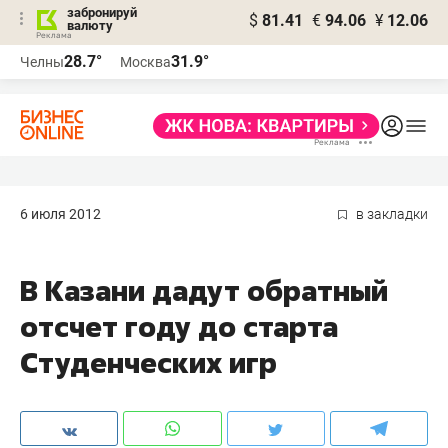
забронируй
$
81.41
€
94.06
¥
12.06
валюту
28.7°
31.9°
Челны
Москва
6 июля 2012
в закладки
В Казани дадут обратный
отсчет году до старта
Студенческих игр