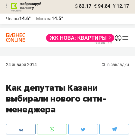
забронируй
$
82.17
€
94.84
¥
12.17
валюту
14.6°
14.5°
Челны
Москва
24 января 2014
в закладки
Как депутаты Казани
выбирали нового сити-
менеджера