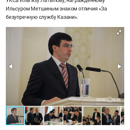
УКСа Ильгизу Латыпову, награжденному
Ильсуром Метшиным знаком отличия «За
безупречную службу Казани».