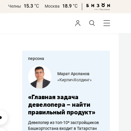
15.3
°С
18.9
°С
Челны
Москва
персона
азитов
Марат Арсланов
«КирпичХолдинг»
ных
«Главная задача
«Мама г
 может
девелопера – найти
помогае
мум
правильный продукт»
от болез
себя жи
Девелопер из топ-10* застройщиков
Башкортостана входит в Татарстан
арубежные
Наследница б