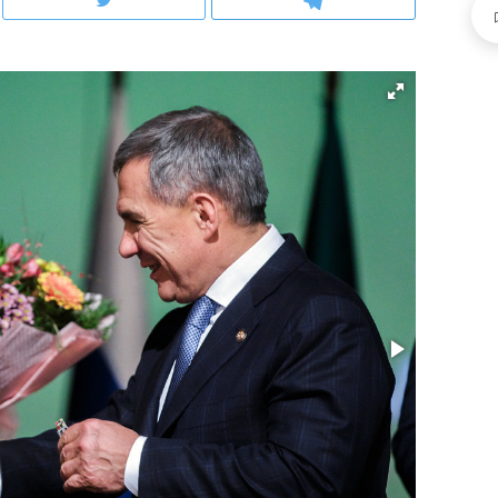
школьной формы о контрафакте,
рынки, почему надо зна
налогах и развитии без кредитов
чем интересен Оман?
ндуем
Рекомендуем
терапевт «Фороса»:
Дизайнер-прораб Ната
кторский невроз» –
Наседкина: «Ремонт вм
человек не считает
с мебелью за 2 миллион