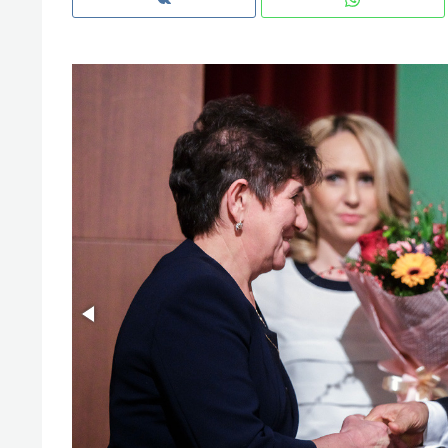
с ЖК «Иволга» в Зеленодольске
Рекомендуем
Рекоме
Падел, фитнес, танцы и даже
Психо
ниндзя-зал: как ТРЦ «Франт»
«Дире
стал Меккой для любителей
когда 