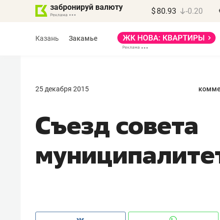
забронируй валюту
$
80.93
-0.20
Казань
Закамье
25 декабря 2015
комме
Съезд совета
Марат Арсланов
«КирпичХолдинг»
муниципалитет
«Главная задача
девелопера – найти
правильный продукт»
Девелопер из топ-10* застройщико
Башкортостана входит в Татарстан