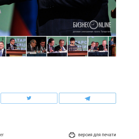
сверхнагрузку
для меня это челлендж
сом»
er
версия для печати