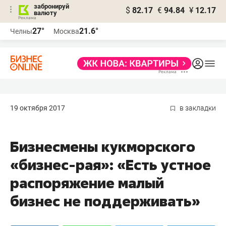
забронируй
$
82.17
€
94.84
¥
12.17
валюту
27°
21.6°
Челны
Москва
19 октября 2017
в закладки
Бизнесмены кукморского
«бизнес-рая»: «Есть устное
распоряжение малый
бизнес не поддерживать»