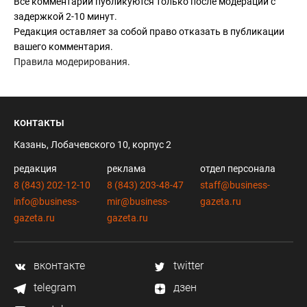
Все комментарии публикуются только после модерации с
задержкой 2-10 минут.
Редакция оставляет за собой право отказать в публикации
вашего комментария.
Правила модерирования
.
контакты
Казань, Лобачевского 10, корпус 2
редакция
реклама
отдел персонала
8 (843) 202-12-10
8 (843) 203-48-47
staff@business-
info@business-
mir@business-
gazeta.ru
gazeta.ru
gazeta.ru
вконтакте
twitter
telegram
дзен