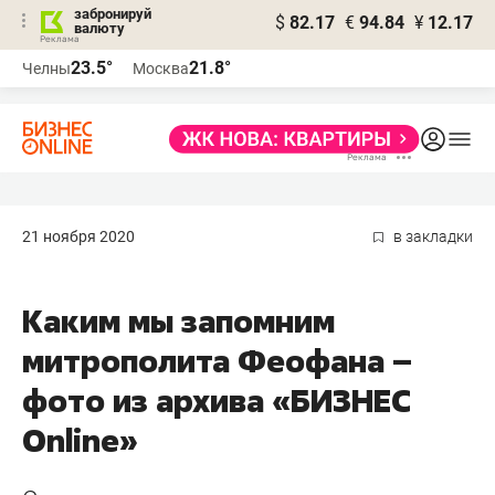
забронируй
$
82.17
€
94.84
¥
12.17
валюту
23.5°
21.8°
Челны
Москва
21 ноября 2020
в закладки
Каким мы запомним
митрополита Феофана –
фото из архива «БИЗНЕС
Online»