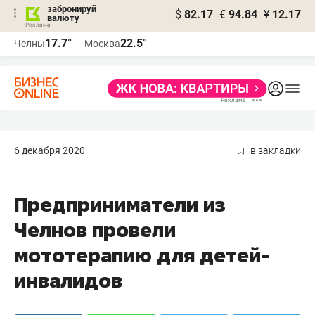
забронируй
$
82.17
€
94.84
¥
12.17
валюту
17.7°
22.5°
Челны
Москва
6 декабря 2020
в закладки
Предприниматели из
Челнов провели
мототерапию для детей-
инвалидов