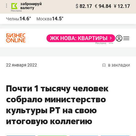
забронируй
$
82.17
€
94.84
¥
12.17
валюту
14.6°
14.5°
Челны
Москва
22 января 2022
в закладки
Почти 1 тысячу человек
собрало министерство
культуры РТ на свою
итоговую коллегию