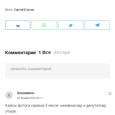
Фото:
Сергей Елагин
Комментарии
1
Все
Автора
Анонимно
25 Января 2022
00:11
Кайсы фотога карама 3 иякле чиновниклар и депутатлар
утыра..