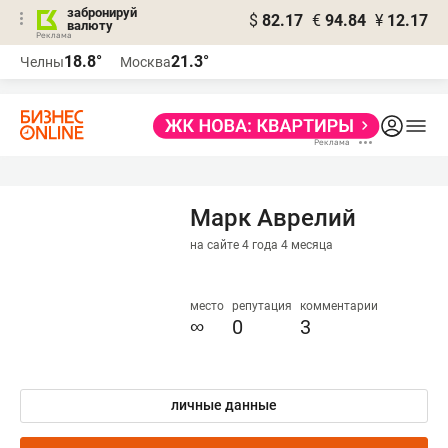
забронируй
$
82.17
€
94.84
¥
12.17
валюту
18.8°
21.3°
Челны
Москва
Марк Аврелий
на сайте 4 года 4 месяца
место
репутация
комментарии
∞
0
3
личные данные