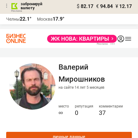
забронируй
$
82.17
€
94.84
¥
12.17
валюту
22.1°
17.9°
Челны
Москва
Валерий
Мирошников
на сайте 14 лет 5 месяцев
место
репутация
комментарии
∞
0
37
личные данные