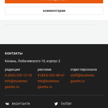
комментарии
контакты
Казань, Лобачевского 10, корпус 2
редакция
реклама
отдел персонала
8 (843) 202-12-10
8 (843) 203-48-47
staff@business-
info@business-
mir@business-
gazeta.ru
gazeta.ru
gazeta.ru
вконтакте
twitter