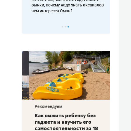
рафакте,
рынки, почему надо знать аксакалов и
о трехкратно
кредитов
чем интересен Оман?
клиентах и ч
Рекомендуем
Рекоме
лья
Как выжить ребенку без
Салих
есте
гаджета и научить его
«Если
а –
самостоятельности за 18
с мин