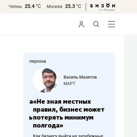
25.4
°С
25.3
°С
Челны
Москва
персона
еменова
Василь Мазитов
»
МАРТ
а: работа
«Не зная местных
«Мне лу
ечься
правил, бизнес может
не зара
вствовать
потерять минимум
чем пот
полгода»
репутац
пошиву
Как бизнесу выйти на зарубежные
Владелец от