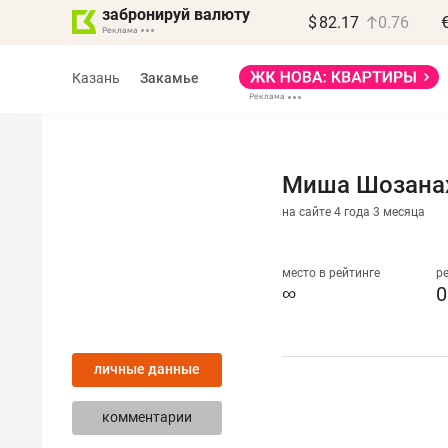
забронируй валюту
$
82.17
0.76
Казань
Закамье
Миша Шозана
на сайте 4 года 3 месяца
Василь Мазитов
МАРТ
место в рейтинге
р
∞
0
«Не зная местных
правил, бизнес может
личные данные
потерять минимум
полгода»
комментарии
Как бизнесу выйти на зарубежные