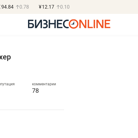
€
94.84
0.78
¥
12.17
0.10
хер
Роман Ободец
Дарья С
«Готовые решения»
«Бросско
епутация
комментарии
78
«Мне лучше
«Мама говорил
не заработать вообще,
помогает отвл
чем потерять
от болезни, чу
репутацию»
себя живой»
Владелец отделочной фирмы
Наследница бизнеса по 