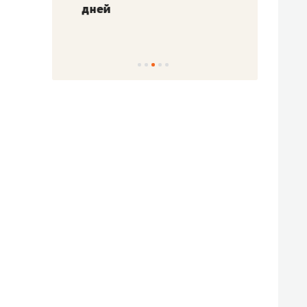
!»
дней
с вер