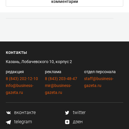
комментарии
контакты
Казань, Лобачевского 10, корпус 2
редакция
реклама
отдел персонала
8 (843) 202-12-10
8 (843) 203-48-47
staff@business-
info@business-
mir@business-
gazeta.ru
gazeta.ru
gazeta.ru
вконтакте
twitter
telegram
дзен