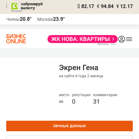
забронируй
$
82.17
€
94.84
¥
12.17
валюту
20.8°
23.9°
Челны
Москва
Экрен Гена
на сайте 4 года 2 месяца
место
репутация
комментарии
∞
0
31
личные данные