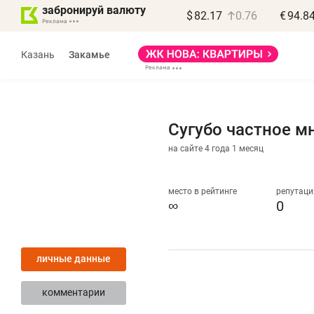
забронируй валюту
$
82.17
0.76
€
94.8
Казань
Закамье
Сугубо частное м
на сайте 4 года 1 месяц
Василь Мазитов
МАРТ
место в рейтинге
репутаци
∞
0
«Не зная местных
«
правил, бизнес может
н
личные данные
потерять минимум
ч
полгода»
р
комментарии
Как бизнесу выйти на зарубежные
Вл