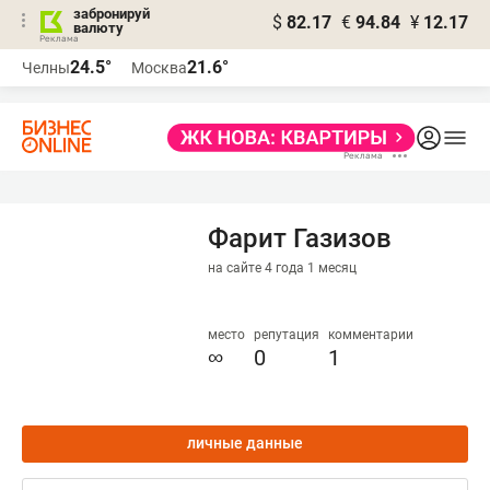
забронируй
$
82.17
€
94.84
¥
12.17
валюту
24.5°
21.6°
Челны
Москва
Фарит Газизов
на сайте 4 года 1 месяц
место
репутация
комментарии
∞
0
1
личные данные