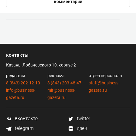
комментарии
контакты
Казань, Лобачевского 10, корпус 2
редакция
реклама
отдел персонала
8 (843) 202-12-10
8 (843) 203-48-47
staff@business-
info@business-
mir@business-
gazeta.ru
gazeta.ru
gazeta.ru
вконтакте
twitter
telegram
дзен