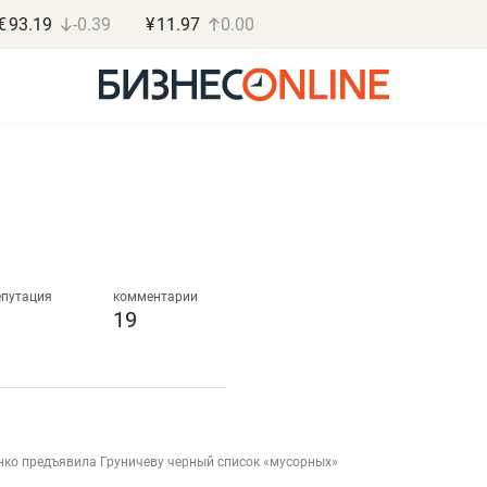
€
93.19
-0.39
¥
11.97
0.00
Дарья Семенова
Василь М
«Бросско»
МАРТ
епутация
комментарии
19
«Мама говорила: работа
«Не зная мест
помогает отвлечься
правил, бизнес
от болезни, чувствовать
потерять мини
себя живой»
полгода»
в
нко предъявила Груничеву черный список «мусорных»
Наследница бизнеса по пошиву
Как бизнесу выйти на з