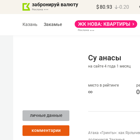
забронируй валюту
$
80.93
-0.20
Казань
Закамье
Су анасы
на сайте 4 года 1 месяц
Марат Арсланов
«КирпичХолдинг»
место в рейтинге
р
∞
0
«Главная задача
девелопера – найти
личные данные
правильный продукт»
комментарии
Девелопер из топ-10* застройщико
Атака «Гринты»: как Ярлыче
Башкортостана входит в Татарстан
должников Закамья