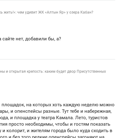
сверхнагрузку
для меня это челлендж
сом»
сь жить!»: чем удивит ЖК «Алтын Яр» у озера Кабан?
 сайте нет, добавили бы, а?
аны и открытая крепость: каким будет двор Присутственных
о площадок, на которых хоть каждую неделю можно
ары, и опенспейсы разные. Тут тебе и набережная,
ода, и площадка у театра Камала. Лето, туристов
тия просто необходимы, чтобы и гостям показать
 и колорит, и жителям города было куда сходить в
ого и без того редкие опенспейсы загоняют на