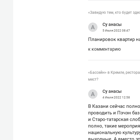
спорта
свою 
стрес
«Завидую тем, кто будет зде
Су анасы
5 Июля 2022
08:47
Планировок квартир на
к комментарию
«Бассейн» в Кремле, рестор
мест?
Су анасы
4 Июля 2022
12:58
В Казани сейчас полн
проводить и Пэчэн баз
и Старо-татарская слоб
полно, такие мероприя
национальную культуру
выходные. А вместо эт