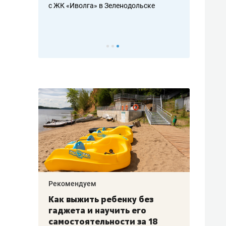
с ЖК «Иволга» в Зеленодольске
ть аксакалов и
школьной фор
налогах и раз
Рекомендуем
Рекоме
лья
Как выжить ребенку без
Салих
есте
гаджета и научить его
«Если
а –
самостоятельности за 18
с мин