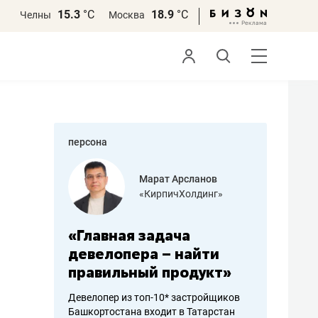
15.3
°С
18.9
°С
Челны
Москва
персона
азитов
Марат Арсланов
«КирпичХолдинг»
ных
«Главная задача
«Мама г
 может
девелопера – найти
помогае
мум
правильный продукт»
от болез
себя жи
Девелопер из топ-10* застройщиков
Башкортостана входит в Татарстан
арубежные
Наследница б