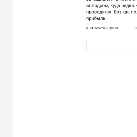
ипподром, куда редко 
проводятся. Вот где по
прибыль
к комментарию
0