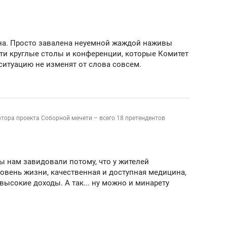
школьной формы о контрафакте,
рынки, почему надо зна
налогах и развитии без кредитов
чем интересен Оман?
а. Просто завалена неуемной жаждой наживы
эти круглые столы и конференции, которые Комитет
ситуацию не изменят от слова совсем.
втора проекта Соборной мечети – всего 18 претендентов
ы нам завидовали потому, что у жителей
овень жизни, качественная и доступная медицина,
высокие доходы. А так... ну можно и минарету
ндуем
Рекомендуем
терапевт «Фороса»:
Дизайнер-прораб Ната
кторский невроз» –
Наседкина: «Ремонт вм
человек не считает
с мебелью за 2 миллион