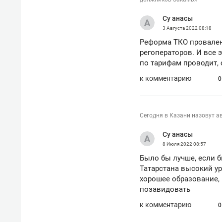
с ЖК «Иволга» в Зеленодольске
Су анасы
3 Августа 2022
08:18
Реформа ТКО провален
регоператоров. И все 
по тарифам проводит, 
к комментарию
0
Сегодня в Казани назовут а
Су анасы
8 Июля 2022
08:57
Было бы лучше, если б
Татарстана высокий ур
хорошее образование, 
Рекомендуем
Рекоме
позавидовать
Падел, фитнес, танцы и даже
Психо
к комментарию
ниндзя-зал: как ТРЦ «Франт»
«Дире
0
стал Меккой для любителей
когда 