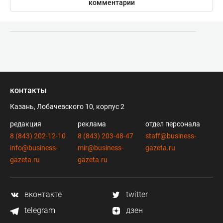
комментарии
контакты
Казань, Лобачевского 10, корпус 2
редакция
реклама
отдел персонала
8 (843) 202-12-10
8 (843) 203-48-47
staff@business-
info@business-
mir@business-
gazeta.ru
gazeta.ru
gazeta.ru
вконтакте
twitter
telegram
дзен