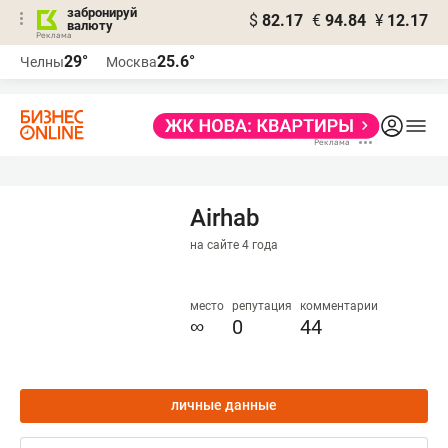
забронируй
$
82.17
€
94.84
¥
12.17
валюту
29°
25.6°
Челны
Москва
Airhab
на сайте 4 года
место
репутация
комментарии
∞
0
44
личные данные