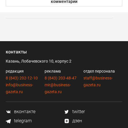
комментарии
контакты
Казань, Лобачевского 10, корпус 2
редакция
реклама
отдел персонала
8 (843) 202-12-10
8 (843) 203-48-47
staff@business-
info@business-
mir@business-
gazeta.ru
gazeta.ru
gazeta.ru
вконтакте
twitter
telegram
дзен