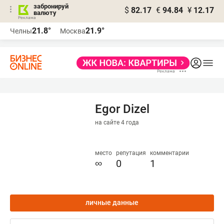
забронируй
$
82.17
€
94.84
¥
12.17
валюту
21.8°
21.9°
Челны
Москва
Egor Dizel
на сайте 4 года
место
репутация
комментарии
∞
0
1
личные данные