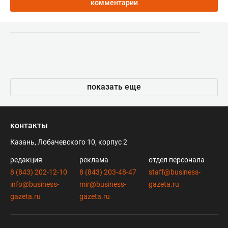
комментарии
показать еще
контакты
Казань, Лобачевского 10, корпус 2
редакция
реклама
отдел персонала
8 (843) 202-12-10
8 (843) 203-48-47
staff@business-
info@business-
mir@business-
gazeta.ru
gazeta.ru
gazeta.ru