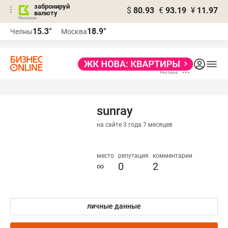
забронируй
$
80.93
€
93.19
¥
11.97
валюту
15.3°
18.9°
Челны
Москва
sunray
на сайте 3 года 7 месяцев
место
репутация
комментарии
∞
0
2
личные данные