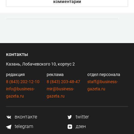
комментарии
контакты
Казань, Лобачевского 10, корпус 2
редакция
реклама
отдел персонала
8 (843) 202-12-10
8 (843) 203-48-47
staff@business-
info@business-
mir@business-
gazeta.ru
gazeta.ru
gazeta.ru
вконтакте
twitter
telegram
дзен