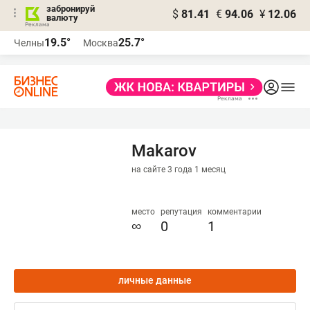
забронируй
$
81.41
€
94.06
¥
12.06
валюту
19.5°
25.7°
Челны
Москва
Makarov
на сайте 3 года 1 месяц
место
репутация
комментарии
∞
0
1
личные данные