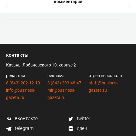
комментарии
контакты
Казань, Лобачевского 10, корпус 2
редакция
реклама
отдел персонала
8 (843) 202-12-10
8 (843) 203-48-47
staff@business-
info@business-
mir@business-
gazeta.ru
gazeta.ru
gazeta.ru
вконтакте
twitter
telegram
дзен