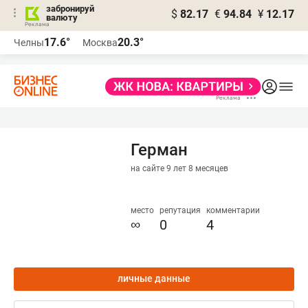
забронируй
$
82.17
€
94.84
¥
12.17
валюту
17.6°
20.3°
Челны
Москва
Герман
на сайте 9 лет 8 месяцев
место
репутация
комментарии
∞
0
4
личные данные