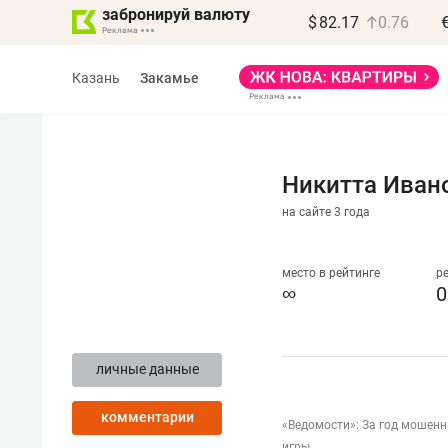
забронируй валюту
$
82.17
0.76
Казань
Закамье
Никитта Иван
на сайте 3 года
Василь Мазитов
МАРТ
место в рейтинге
р
∞
0
«Не зная местных
правил, бизнес может
личные данные
потерять минимум
полгода»
комментарии
«Ведомости»: За год мошенн
Как бизнесу выйти на зарубежные
игры