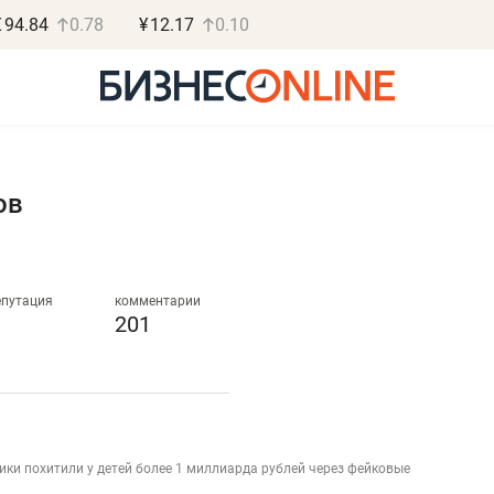
€
94.84
0.78
¥
12.17
0.10
ов
Роман Ободец
Дарья С
«Готовые решения»
«Бросско
епутация
комментарии
201
«Мне лучше
«Мама говорил
не заработать вообще,
помогает отвл
чем потерять
от болезни, чу
репутацию»
себя живой»
ики похитили у детей более 1 миллиарда рублей через фейковые
Владелец отделочной фирмы
Наследница бизнеса по 