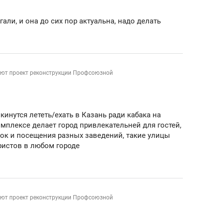
сверхнагрузку
для меня это челлендж
сом»
али, и она до сих пор актуальна, надо делать
ют проект реконструкции Профсоюзной
е кинутся лететь/ехать в Казань ради кабака на
мплексе делает город привлекательней для гостей,
лок и посещения разных заведений, такие улицы
ристов в любом городе
ют проект реконструкции Профсоюзной