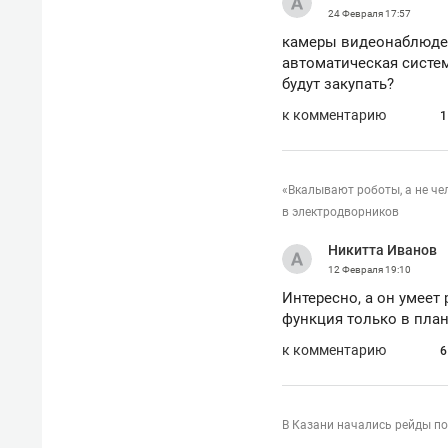
24 Февраля
17:57
камеры видеонаблюден
автоматическая систем
будут закупать?
к комментарию
1
«Вкалывают роботы, а не че
в электродворников
Никитта Иванов
12 Февраля
19:10
Интересно, а он умеет р
функция только в план
к комментарию
6
В Казани начались рейды по