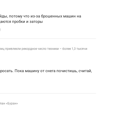
йды, потому что из-за брошенных машин на
даются пробки и заторы
2
улиц привлекли рекордное число техники – более 1,3 тысячи
осать. Пока машину от снега почистишь, считай,
лан «Буран»