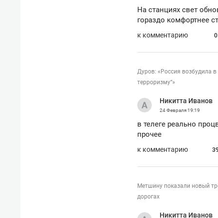
На станциях свет обно
гораздо комфортнее с
к комментарию
0
Дуров: «Россия возбудила в
терроризму“»
Никитта Иванов
24 Февраля
19:19
в телеге реально проц
прочее
к комментарию
3
Метшину показали новый тр
дорогах
Никитта Иванов