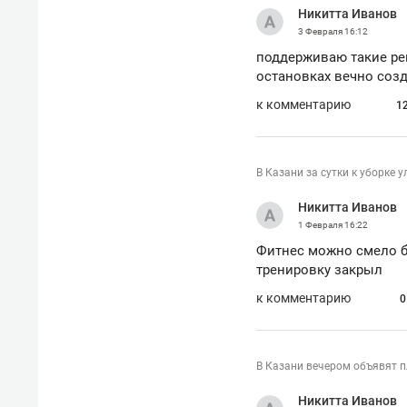
Никитта Иванов
3 Февраля
16:12
поддерживаю такие ре
остановках вечно соз
к комментарию
1
В Казани за сутки к уборке 
Никитта Иванов
1 Февраля
16:22
Фитнес можно смело бр
тренировку закрыл
к комментарию
0
В Казани вечером объявят п
Никитта Иванов