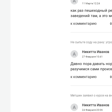
11 Марта
12:24
как раз пешеходный р
заведений там, а это 
к комментарию
0
Не сыпьте соду на рану: угр
Никитта Иванов
27 Февраля
10:41
Давно пора давать но
разучимся сами произ
к комментарию
0
Метшин заявил о курсе на в
Никитта Иванов
24 Февраля
20:06