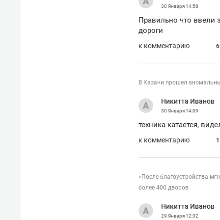
30 Января
14:58
Правильно что ввели э
дороги
к комментарию
6
В Казани прошел аномальны
Никитта Иванов
30 Января
14:09
техника катается, виде
к комментарию
1
«После благоустройства мгн
более 400 дворов
Никитта Иванов
29 Января
12:32