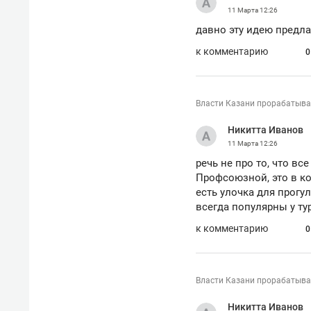
свою 
11 Марта
12:26
стрес
давно эту идею предлаг
к комментарию
0
Власти Казани прорабатыва
Никитта Иванов
11 Марта
12:26
речь не про то, что вс
Профсоюзной, это в ко
есть улочка для прогу
всегда популярны у ту
к комментарию
0
Власти Казани прорабатыва
Никитта Иванов