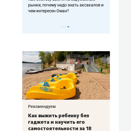
рафакте,
рынки, почему надо знать аксакалов и
о трехкратно
кредитов
чем интересен Оман?
клиентах и ч
Рекомендуем
Рекоме
лья
Как выжить ребенку без
Салих
есте
гаджета и научить его
«Если
а –
самостоятельности за 18
с мин