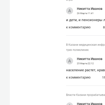
рынки, почему надо знать аксакал
чем интересен Оман?
Никитта Иванов
26 Марта
11:41
и дети, и пенсионеры 
к комментарию
0
В Казани медицинская инфра
трех поликлиник
Никитта Иванов
25 Марта
22:12
население растет, нра
к комментарию
1
Рекомендуем
Рекоме
Оставить шум за волной: как
Психо
Власти Казани прорабатыва
строят тишину в казанском
«Дире
ЖК «Заря»
когда 
Никитта Иванов