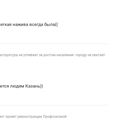
ов и
о трехкратном росте цен, дотошных
школьной формы о конт
клиентах и чудных запросах мастеров
налогах и развитии без 
легкая нажива всегда была((
структура не успевает за ростом населения: городу не хватает
вится людям Казань))
1
ндуем
Рекомендуем
терапевт «Фороса»:
Дизайнер-прораб Ната
ют проект реконструкции Профсоюзной
кторский невроз» –
Наседкина: «Ремонт вм
человек не считает
с мебелью за 2 миллион