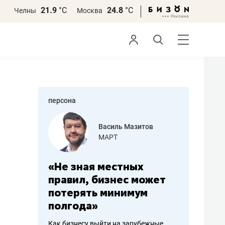
21.9
°С
24.8
°С
Челны
Москва
персона
еменова
Василь Мазитов
»
МАРТ
а: работа
«Не зная местных
«Мне лу
ечься
правил, бизнес может
не зара
вствовать
потерять минимум
чем пот
полгода»
репутац
пошиву
Как бизнесу выйти на зарубежные
Владелец от