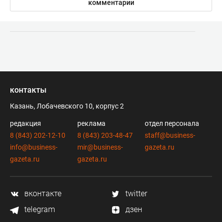
комментарии
контакты
Казань, Лобачевского 10, корпус 2
редакция
реклама
отдел персонала
8 (843) 202-12-10
8 (843) 203-48-47
staff@business-
info@business-
mir@business-
gazeta.ru
gazeta.ru
gazeta.ru
вконтакте
twitter
telegram
дзен