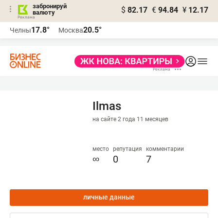
забронируй
$
82.17
€
94.84
¥
12.17
валюту
17.8°
20.5°
Челны
Москва
Ilmas
на сайте 2 года 11 месяцев
место
репутация
комментарии
∞
0
7
личные данные