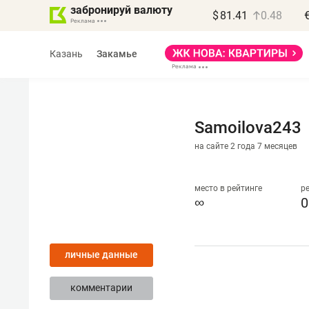
забронируй валюту
$
81.41
0.48
Казань
Закамье
Samoilova243
на сайте 2 года 7 месяцев
Василь Мазитов
МАРТ
место в рейтинге
р
∞
0
«Не зная местных
правил, бизнес может
личные данные
потерять минимум
полгода»
комментарии
Как бизнесу выйти на зарубежные