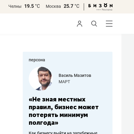
19.5
°С
25.7
°С
Челны
Москва
персона
еменова
Василь Мазитов
»
МАРТ
а: работа
«Не зная местных
«Мне лу
ечься
правил, бизнес может
не зара
вствовать
потерять минимум
чем пот
полгода»
репутац
пошиву
Как бизнесу выйти на зарубежные
Владелец от