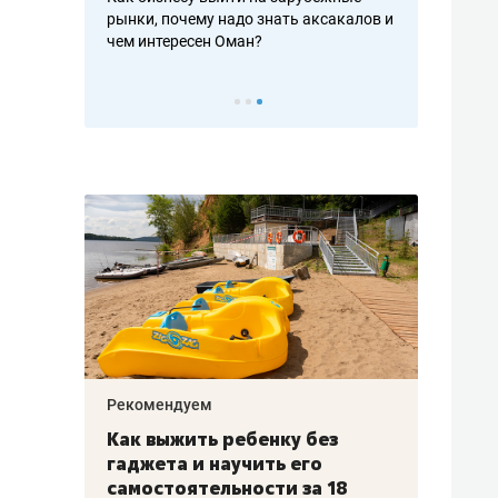
рафакте,
рынки, почему надо знать аксакалов и
о трехкратно
кредитов
чем интересен Оман?
клиентах и ч
Рекомендуем
Рекоме
лья
Как выжить ребенку без
Салих
есте
гаджета и научить его
«Если
а –
самостоятельности за 18
с мин