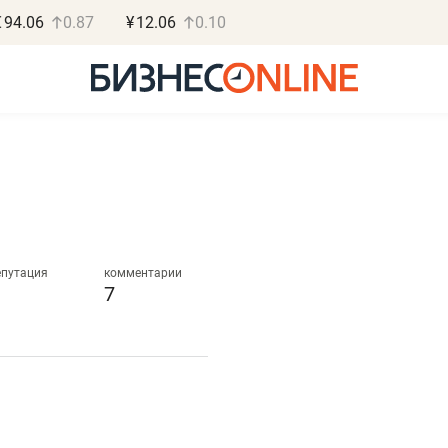
€
94.06
0.87
¥
12.06
0.10
Роман Ободец
Дарья С
«Готовые решения»
«Бросско
епутация
комментарии
7
«Мне лучше
«Мама говорил
не заработать вообще,
помогает отвл
чем потерять
от болезни, чу
репутацию»
себя живой»
Владелец отделочной фирмы
Наследница бизнеса по 