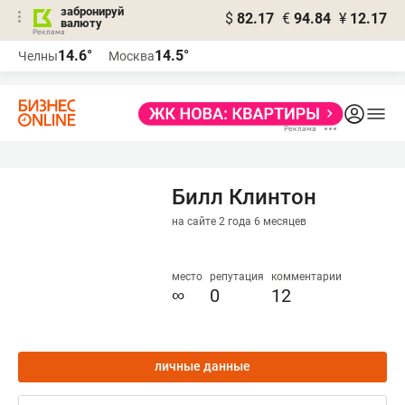
забронируй
$
82.17
€
94.84
¥
12.17
валюту
14.6°
14.5°
Челны
Москва
Билл Клинтон
на сайте 2 года 6 месяцев
место
репутация
комментарии
∞
0
12
личные данные