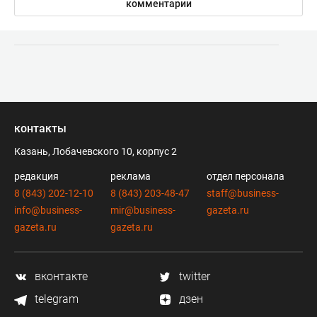
комментарии
контакты
Казань, Лобачевского 10, корпус 2
редакция
реклама
отдел персонала
8 (843) 202-12-10
8 (843) 203-48-47
staff@business-
info@business-
mir@business-
gazeta.ru
gazeta.ru
gazeta.ru
вконтакте
twitter
telegram
дзен