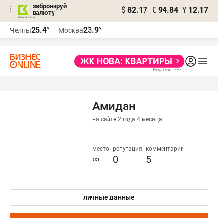
забронируй
$
82.17
€
94.84
¥
12.17
валюту
25.4°
23.9°
Челны
Москва
Амидан
на сайте 2 года 4 месяца
место
репутация
комментарии
∞
0
5
личные данные