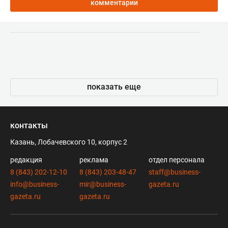
комментарии
показать еще
контакты
Казань, Лобачевского 10, корпус 2
редакция
реклама
отдел персонала
8 (843) 202-12-10
8 (843) 203-48-47
staff@business-
info@business-
mir@business-
gazeta.ru
gazeta.ru
gazeta.ru