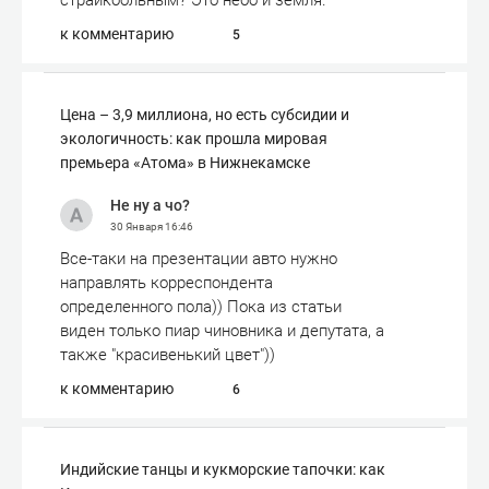
страйкбольным? Это небо и земля.
к комментарию
5
Цена – 3,9 миллиона, но есть субсидии и
экологичность: как прошла мировая
премьера «Атома» в Нижнекамске
Не ну а чо?
30 Января
16:46
Все-таки на презентации авто нужно
направлять корреспондента
определенного пола)) Пока из статьи
виден только пиар чиновника и депутата, а
также "красивенький цвет"))
к комментарию
6
Индийские танцы и кукморские тапочки: как