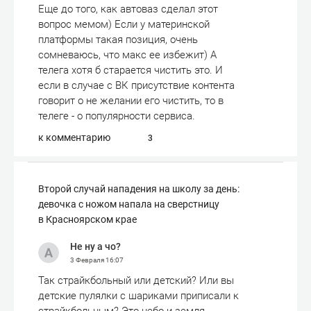
Еще до того, как автоваз сделал этот
вопрос мемом) Если у материнской
платформы такая позиция, очень
сомневаюсь, что макс ее избежит) А
телега хотя б старается чистить это. И
если в случае с ВК присутствие контента
говорит о не желании его чистить, то в
телеге - о популярности сервиса.
к комментарию
3
Второй случай нападения на школу за день:
девочка с ножом напала на сверстницу
в Красноярском крае
Не ну а чо?
3 Февраля
16:07
Так страйкбольный или детский? Или вы
детские пулялки с шариками приписали к