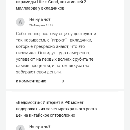
пирамиды Life is Good, похитившей 2
миллиарда у вкладчиков
Не ну а чо?
26 Февраля
15:02
Собственно, поэтому еще существуют и
так называемые "игроки" - вкладчики,
которые прекрасно знают, что это
пирамида. Они идут туда намеренно,
успевают на первых волнах срубить те
самые проценты, и потом аккуратно
забирают свои деньги.
к комментарию
3
«Ведомости»: Интернет в РФ может
подорожать из-за четырехкратного роста
цен на китайское оптоволокно
Не ну а чо?