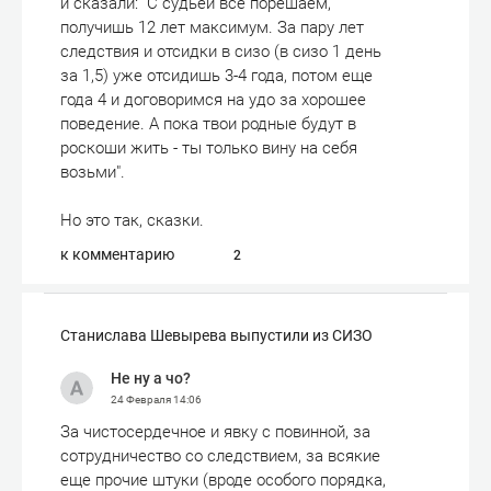
и сказали: "С судьей все порешаем,
получишь 12 лет максимум. За пару лет
следствия и отсидки в сизо (в сизо 1 день
за 1,5) уже отсидишь 3-4 года, потом еще
года 4 и договоримся на удо за хорошее
поведение. А пока твои родные будут в
роскоши жить - ты только вину на себя
возьми".
Но это так, сказки.
к комментарию
2
Станислава Шевырева выпустили из СИЗО
Не ну а чо?
24 Февраля
14:06
За чистосердечное и явку с повинной, за
сотрудничество со следствием, за всякие
еще прочие штуки (вроде особого порядка,