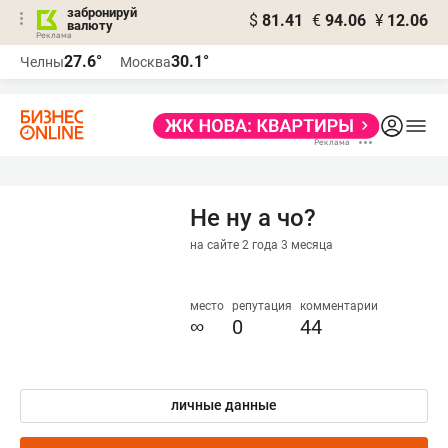
забронируй
$
81.41
€
94.06
¥
12.06
валюту
27.6°
30.1°
Челны
Москва
Не ну а чо?
на сайте 2 года 3 месяца
место
репутация
комментарии
∞
0
44
личные данные