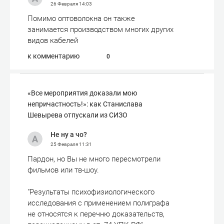
26 Февраля
14:03
Помимо оптоволокна он также
занимается производством многих других
видов кабелей
к комментарию
0
«Все мероприятия доказали мою
непричастность!»: как Станислава
Шевырева отпускали из СИЗО
Не ну а чо?
25 Февраля
11:31
Пардон, но Вы не много пересмотрели
фильмов или тв-шоу.
"Результаты психофизиологического
исследования с применением полиграфа
не относятся к перечню доказательств,