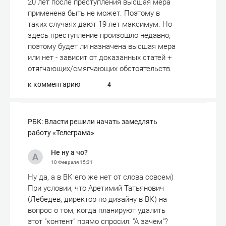
20 лет после преступления высшая мера
применена быть не может. Поэтому в
таких случаях дают 19 лет максимум. Но
здесь преступление произошло недавно,
поэтому будет ли назначена высшая мера
или нет - зависит от доказанных статей +
отягчающих/смягчающих обстоятельств.
к комментарию
4
РБК: Власти решили начать замедлять
работу «Телеграма»
Не ну а чо?
10 Февраля
15:31
Ну да, а в ВК его же нет от слова совсем)
При условии, что Аретимий Татьянович
(Лебедев, директор по дизайну в ВК) на
вопрос о том, когда планируют удалить
этот "контент" прямо спросил: "А зачем"?