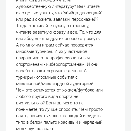
книги когда-нибудь читали?
Художественную литературу? Вы читаете
их с целью узнать, что "убийца дворецкий"
или ради сюжета, завязки, персонажей?
Тогда открывайте нужную страницу,
читайте заветную фразу и все. То, что для
вас абсурд - для других способ отдохнуть.
А по многим играм сейчас проводятся
мировые турниры. И их участников
приравнивают к профессиональным
спортсменам - киберспортсменам. И они
зарабатывают огромные деньги. А
турниры - огромные события с
миллионной/миллиардной аудиторией.
Чем это отличается от хоккея/футбола или
любого другого вида спорта не
виртуального? Если вы чего-то не
понимаете, то лучше спросите. Чем просто
взять, навязать ярлык на людей и сидеть
типо в белом пальто красивый и нарядный,
мол я лучше знаю