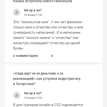
Казань встречала нового генконсула
Не ну а чо?
29 Января
17:40
Это "тамильское имя". У них нет фамилии -
только имя и отчество или отчество и имя
(очередность написания). И в написании
своего "личного имени" и "отчества" они
зачастую сокращают отчество до одной
буквы
к комментарию
4
«Сюда идут не за деньгами, а за
реализацией»: как устроена индустрия игр
в Татарстане?
Не ну а чо?
23 Января
15:02
В дни турниров онлайн в CS2 поднимается